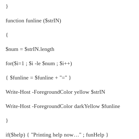
}
function funline ($strIN)
{
$num = $strIN.length
for($i=1 ; $i -le $num ; $i++)
{ $funline = $funline + "=" }
Write-Host -ForegroundColor yellow $strIN
Write-Host -ForegroundColor darkYellow $funline
}
if($help) { "Printing help now…" ; funHelp }