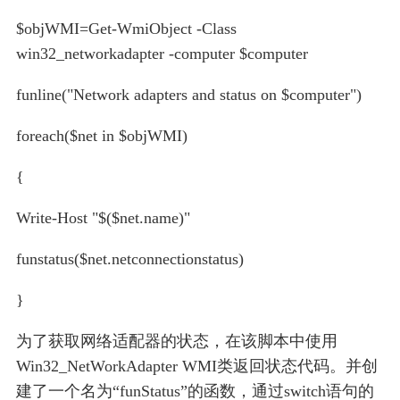
$objWMI=Get-WmiObject -Class
win32_networkadapter -computer $computer
funline("Network adapters and status on $computer")
foreach($net in $objWMI)
{
Write-Host "$($net.name)"
funstatus($net.netconnectionstatus)
}
为了获取网络适配器的状态，在该脚本中使用
Win32_NetWorkAdapter WMI类返回状态代码。并创
建了一个名为“funStatus”的函数，通过switch语句的