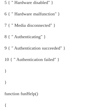
5 { " Hardware disabled" }
6 { " Hardware malfunction" }
7 { " Media disconnected" }
8 { " Authenticating" }
9 { " Authentication succeeded" }
10 { " Authentication failed" }
}
}
function funHelp()
{