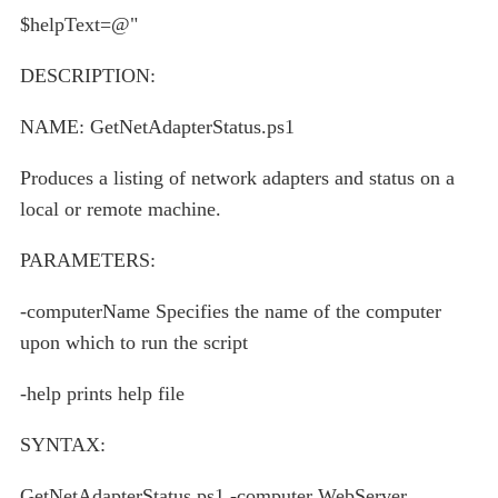
$helpText=@"
DESCRIPTION:
NAME: GetNetAdapterStatus.ps1
Produces a listing of network adapters and status on a
local or remote machine.
PARAMETERS:
-computerName Specifies the name of the computer
upon which to run the script
-help prints help file
SYNTAX:
GetNetAdapterStatus.ps1 -computer WebServer